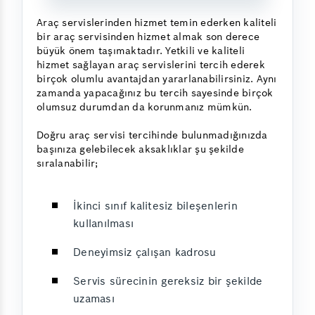
Araç servislerinden hizmet temin ederken kaliteli
bir araç servisinden hizmet almak son derece
büyük önem taşımaktadır. Yetkili ve kaliteli
hizmet sağlayan araç servislerini tercih ederek
birçok olumlu avantajdan yararlanabilirsiniz. Aynı
zamanda yapacağınız bu tercih sayesinde birçok
olumsuz durumdan da korunmanız mümkün.
Doğru araç servisi tercihinde bulunmadığınızda
başınıza gelebilecek aksaklıklar şu şekilde
sıralanabilir;
İkinci sınıf kalitesiz bileşenlerin
kullanılması
Deneyimsiz çalışan kadrosu
Servis sürecinin gereksiz bir şekilde
uzaması